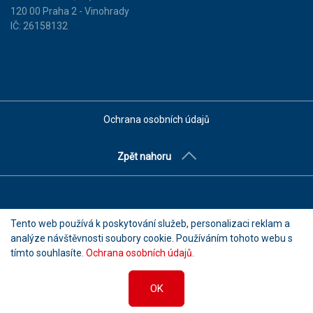
120 00 Praha 2 - Vinohrady
IČ: 26158132
Ochrana osobních údajů
Zpět nahoru
Tento web používá k poskytování služeb, personalizaci reklam a
analýze návštěvnosti soubory cookie. Používáním tohoto webu s
© 2026 Prodej a pronájem nemovitostí s.r.o. Všechna práva
tímto souhlasíte.
Ochrana osobních údajů
.
vyhrazena.
OK