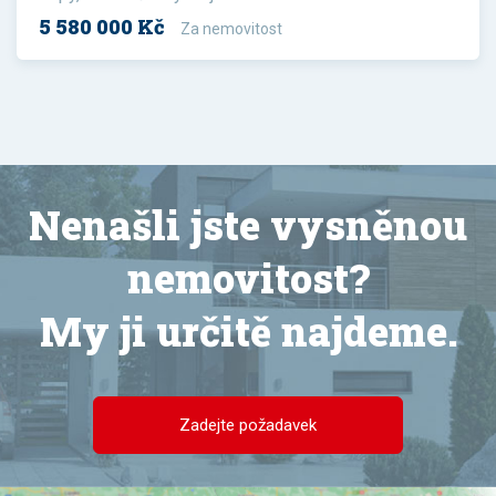
5 580 000 Kč
Za nemovitost
Nenašli jste vysněnou
nemovitost?
My ji určitě najdeme.
Zadejte požadavek