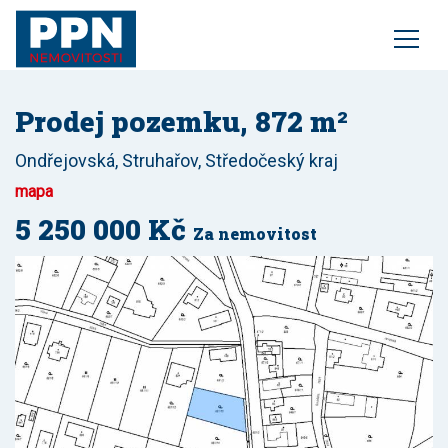
služby
realitní rádce
o nás
Prodej pozemku, 872 m²
kontakt
Ondřejovská, Struhařov, Středočeský kraj
mapa
5 250 000 Kč
Za nemovitost