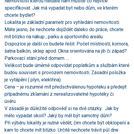
Nemovitost kterou hledáte nám musíte co nejvíce
specifikovat. Jak má vypadat byt nebo dům, ve kterém
chcete bydlet?
Lokalita je základní parametr pro vyhledání nemovitosti.
Máte jasno, že nechcete dojíždět daleko do práce, chcete
mít blízko na nákup , parku a sportovního areálu.
Dispozice je další co budete řešit. Počet místností, komora,
šatna balkón, sklep apod. Okna orientována na jih či západ?
Parkovací stání před domem…..
Velikost bude úměrně odpovídat poplatkům a službám které
budou souviset s provozem nemovitosti. Zásadní položka
je vytápění ( plyn, elektřina).
Cena – je rozumné mít předschválenou hypotéku a předejít
případnému zklamání z nerealizovatelné hypotéky či
úvěru.
V zásadě je důležité odpověď si na dvě otázky: Jak by
mělo vypadat okolí? Jaký by měl být samotný dům?
Při výběru lokality je nutné vědět, čím chcete být obklopeni a
kam to chcete mít blízko. Určitě nechcete trávit půl dne