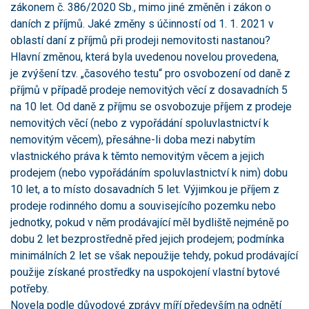
zákonem č. 386/2020 Sb., mimo jiné změněn i zákon o
daních z příjmů. Jaké změny s účinností od 1. 1. 2021 v
oblastí daní z příjmů při prodeji nemovitosti nastanou?
Hlavní změnou, která byla uvedenou novelou provedena,
je zvýšení tzv. „časového testu“ pro osvobození od daně z
příjmů v případě prodeje nemovitých věcí z dosavadních 5
na 10 let. Od daně z příjmu se osvobozuje příjem z prodeje
nemovitých věcí (nebo z vypořádání spoluvlastnictví k
nemovitým věcem), přesáhne-li doba mezi nabytím
vlastnického práva k těmto nemovitým věcem a jejich
prodejem (nebo vypořádáním spoluvlastnictví k nim) dobu
10 let, a to místo dosavadních 5 let. Výjimkou je příjem z
prodeje rodinného domu a souvisejícího pozemku nebo
jednotky, pokud v něm prodávající měl bydliště nejméně po
dobu 2 let bezprostředně před jejich prodejem; podmínka
minimálních 2 let se však nepoužije tehdy, pokud prodávající
použije získané prostředky na uspokojení vlastní bytové
potřeby.
Novela podle důvodové zprávy míří především na odnětí