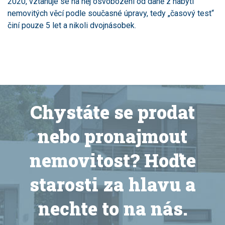
2020, vztahuje se na něj osvobození od daně z nabytí
nemovitých věcí podle současné úpravy, tedy „časový test“
činí pouze 5 let a nikoli dvojnásobek.
Chystáte se prodat
nebo pronajmout
nemovitost? Hoďte
starosti za hlavu a
nechte to na nás.