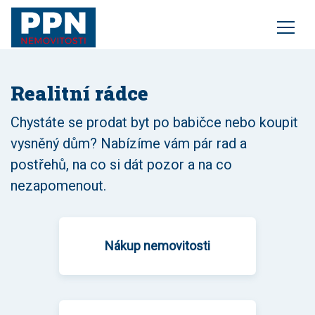
služby
realitní rádce
o nás
Realitní rádce
kontakt
Chystáte se prodat byt po babičce nebo koupit
vysněný dům? Nabízíme vám pár rad a
postřehů, na co si dát pozor a na co
nezapomenout.
Nákup nemovitosti