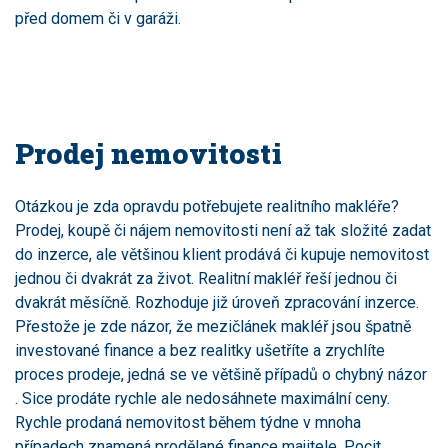
před domem či v garáži.
Prodej nemovitosti
Otázkou je zda opravdu potřebujete realitního makléře?
Prodej, koupě či nájem nemovitosti není až tak složité zadat
do inzerce, ale většinou klient prodává či kupuje nemovitost
jednou či dvakrát za život. Realitní makléř řeší jednou či
dvakrát měsíčně. Rozhoduje již úroveň zpracování inzerce.
Přestože je zde názor, že mezičlánek makléř jsou špatně
investované finance a bez realitky ušetříte a zrychlíte
proces prodeje, jedná se ve většině případů o chybný názor
. Sice prodáte rychle ale nedosáhnete maximální ceny.
Rychle prodaná nemovitost během týdne v mnoha
případech znamená prodělané finance majitele. Pocit