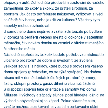
přejezdy v autě. Zohledněte především cestování do vašeho
zaměstnání, do školy a školky, za přáteli a rodinou, za
sportem. Jak často potřebujete nakupovat, vyřizovat si věci
na úřadě či v bance, nebo jezdit za kulturou? Všechny tyto
aspekty mohou rozhodovat.
U samotného domu nejdříve zvažte, zda toužíte po bydlení
v domku na periferii velkého města či dokonce v satelitním
městečku, či v novém domku na vesnici v blízkosti menšího
či středního města.
Následně si představte, kolik budete potřebovat místností a
úložného prostoru? Je dobré si uvědomit, že zvolená
velikost souvisí s náklady, které budou s provozem vašeho
domu spojeny (především, co se týká vytápění). Na druhou
stranu mít v domě dostatek úložných prostorů (komory,
šatny, sklepní prostory, garáž, dílna) je více než žádané.
S dispozicí souvisí také orientace a samotný typ domu.
Milujete-li východy a západy slunce, poté hledejte ložnici na
východ a obývací pokoj na západ. Pokud vlastníte auto,
zvažte možnosti parkování na vlastním parkovacím stání